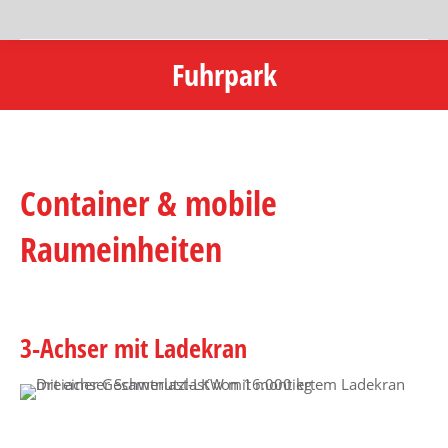
Fuhrpark
Sie befinden sich hier:
Container & mobile
Raumeinheiten
3-Achser mit Ladekran