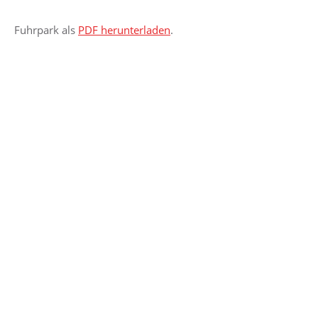
Fuhrpark als
PDF herunterladen
.
Geschäftsbereiche
Detmers Spezialtransporte
Detmers Spezialtransporte
transportiert Container und
Mobile Raumeinheiten mit einem einzigartigen Fuhrpark
von über 70 Kran- und Spezialfahrzeugen an den