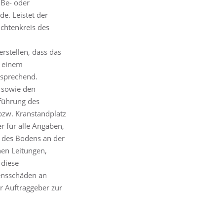
 Be- oder
e. Leistet der
ichtenkreis des
rstellen, dass das
i einem
tsprechend.
e sowie den
führung des
bzw. Kranstandplatz
 für alle Angaben,
t des Bodens an der
hen Leitungen,
 diese
gensschäden an
r Auftraggeber zur