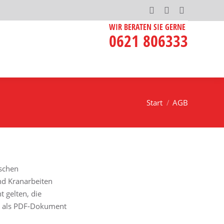
Facebook
Instagram
X
WIR BERATEN SIE GERNE
page
page
page
0621 806333
opens
opens
opens
in
in
in
new
new
new
window
window
window
Start
AGB
tschen
nd Kranarbeiten
 gelten, die
de als PDF-Dokument