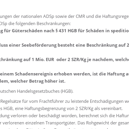
kungen der nationalen ADSp sowie der CMR und die Haftungsrege
 ADSp die folgenden Beschränkungen:
ung für Güterschäden nach § 431 HGB für Schäden in spediti
uss einer Seebeförderung besteht eine Beschränkung auf 2
eschränkung auf 1 Mio. EUR oder 2 SZR/Kg je nachdem, welch
einem Schadensereignis erhoben werden, ist die Haftung a
dem, welcher Betrag höher ist.
deutschen Handelsgesetzbuches (HGB).
 Regelsätze für vom Frachtführer zu leistende Entschädigungen w
s HGB, eine Haftungsbegrenzung von 2 SZR/Kg als vereinbart.
endung verloren oder beschädigt worden, berechnet sich die Haf
r verlorenen einzelnen Transportgüter. Das Rohgewicht der gesa