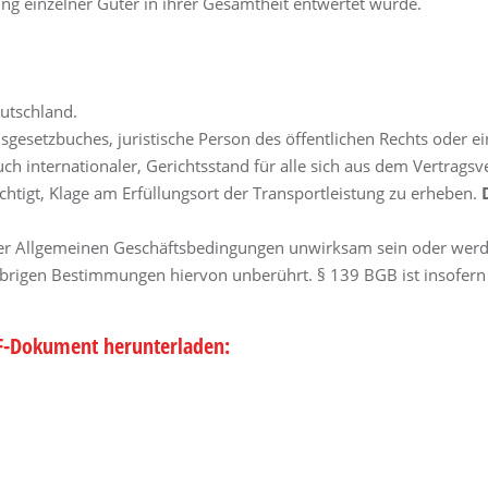
g einzelner Güter in ihrer Gesamtheit entwertet wurde.
utschland.
esetzbuches, juristische Person des öffentlichen Rechts oder ein
ch internationaler, Gerichtsstand für alle sich aus dem Vertragsv
chtigt, Klage am Erfüllungsort der Transportleistung zu erheben.
eser Allgemeinen Geschäftsbedingungen unwirksam sein oder werde
e übrigen Bestimmungen hiervon unberührt. § 139 BGB ist insofer
DF-Dokument herunterladen: