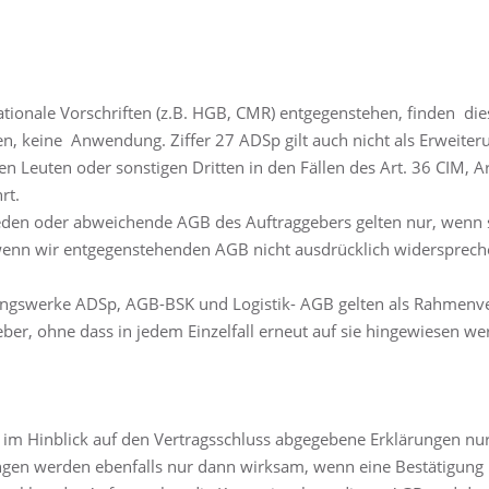
ationale Vorschriften (z.B. HGB, CMR) entgegenstehen, finden di
, keine Anwendung. Ziffer 27 ADSp gilt auch nicht als Erweiter
 Leuten oder sonstigen Dritten in den Fällen des Art. 36 CIM, A
rt.
den oder abweichende AGB des Auftraggebers gelten nur, wenn sie
 wenn wir entgegenstehenden AGB nicht ausdrücklich widersprech
gswerke ADSp, AGB-BSK und Logistik- AGB gelten als Rahmenve
ber, ohne dass in jedem Einzelfall erneut auf sie hingewiesen w
im Hinblick auf den Vertragsschluss abgegebene Erklärungen nur
n werden ebenfalls nur dann wirksam, wenn eine Bestätigung in