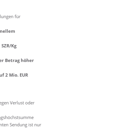
lungen für
onellem
 SZR/Kg
er Betrag höher
uf 2 Mio. EUR
egen Verlust oder
tungshöchstsumme
mten Sendung ist nur