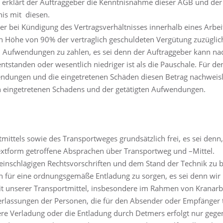
 erklärt der Auftraggeber die Kenntnisnahme dieser AGB und der
is mit diesen.
 bei Kündigung des Vertragsverhältnisses innerhalb eines Arbe
in Höhe von 90% der vertraglich geschuldeten Vergütung zuzüglic
Aufwendungen zu zahlen, es sei denn der Auftraggeber kann nac
tanden oder wesentlich niedriger ist als die Pauschale. Für den 
wendungen und die eingetretenen Schäden diesen Betrag nachweisl
ich eingetretenen Schadens und der getätigten Aufwendungen.
mittels sowie des Transportweges grundsätzlich frei, es sei denn
extform getroffene Absprachen über Transportweg und –Mittel.
einschlägigen Rechtsvorschriften und dem Stand der Technik zu
ch für eine ordnungsgemäße Entladung zu sorgen, es sei denn wir
t unserer Transportmittel, insbesondere im Rahmen von Kranarbe
lassungen der Personen, die für den Absender oder Empfänger t
ere Verladung oder die Entladung durch Detmers erfolgt nur ge