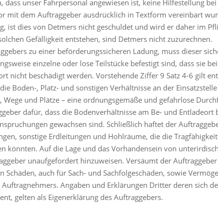
 dass unser Fahrpersonal angewiesen ist, keine Hilfestellung bei
or mit dem Auftraggeber ausdrücklich in Textform vereinbart wurd
, ist dies von Detmers nicht geschuldet und wird er daher im Pfl
solchen Gefälligkeit entstehen, sind Detmers nicht zuzurechnen.
aggebers zu einer beförderungssicheren Ladung, muss dieser siche
ngsweise einzelne oder lose Teilstücke befestigt sind, dass sie be
 nicht beschädigt werden. Vorstehende Ziffer 9 Satz 4-6 gilt en
die Boden-, Platz- und sonstigen Verhältnisse an der Einsatzstell
, Wege und Plätze – eine ordnungsgemäße und gefahrlose Durch
aggeber dafür, dass die Bodenverhältnisse am Be- und Entladeort 
pruchungen gewachsen sind. Schließlich haftet der Auftraggeber
ngen, sonstige Erdleitungen und Hohlräume, die die Tragfähigkei
gen könnten. Auf die Lage und das Vorhandensein von unterirdisc
aggeber unaufgefordert hinzuweisen. Versäumt der Auftraggeber
enden Schäden, auch für Sach- und Sachfolgeschäden, sowie Vermö
 Auftragnehmers. Angaben und Erklärungen Dritter deren sich de
nt, gelten als Eigenerklärung des Auftraggebers.