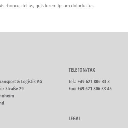
uis rhoncus tellus, quis lorem ipsum dolorluctus.
TELEFON/FAX
ransport & Logistik AG
Tel.: +49 621 806 33 3
fer Straße 29
Fax: +49 621 806 33 45
nnheim
nd
LEGAL