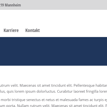
68219 Mannheim
Karriere
Kontakt
utrum velit. Maecenas sit amet tincidunt elit. Pellentesque habit
llus, quis lorem ipsum dolorluctus. Curabitur laoreet fringilla lo
 morbi tristique senectus et netus et malesuada fames ac turpis eg
sum porta. Nullam rutrum velit. Maecenas sit amet tincidunt elit. 