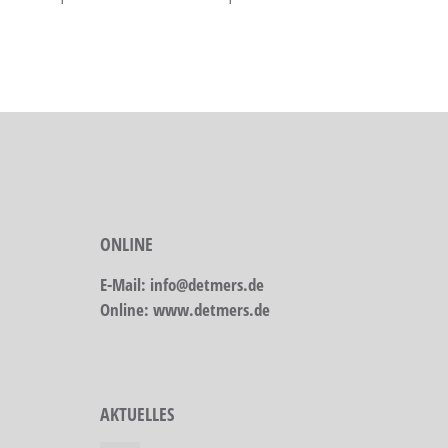
ONLINE
E-Mail: info@detmers.de
Online: www.detmers.de
AKTUELLES