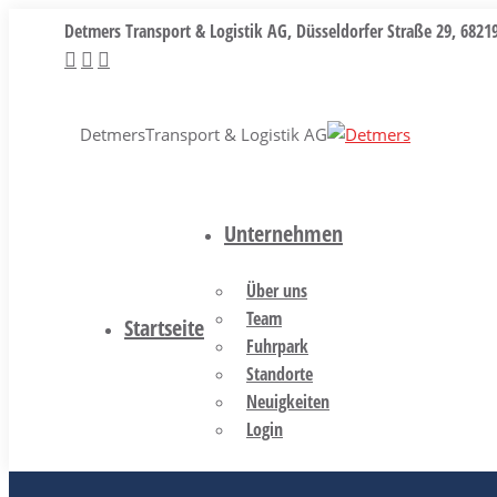
Zum
Detmers Transport & Logistik AG, Düsseldorfer Straße 29, 68
Inhalt
Facebook
Instagram
X
springen
page
page
page
opens
opens
opens
Detmers
Transport & Logistik AG
in
in
in
new
new
new
window
window
window
Unternehmen
Über uns
Team
Startseite
Fuhrpark
Standorte
Neuigkeiten
Login