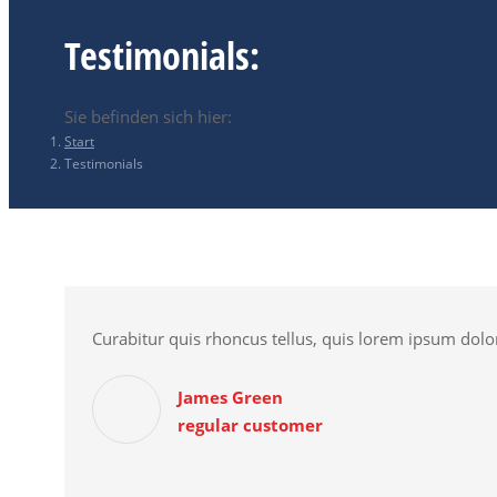
Testimonials:
Sie befinden sich hier:
Start
Testimonials
Curabitur quis rhoncus tellus, quis lorem ipsum dolor
James Green
regular customer