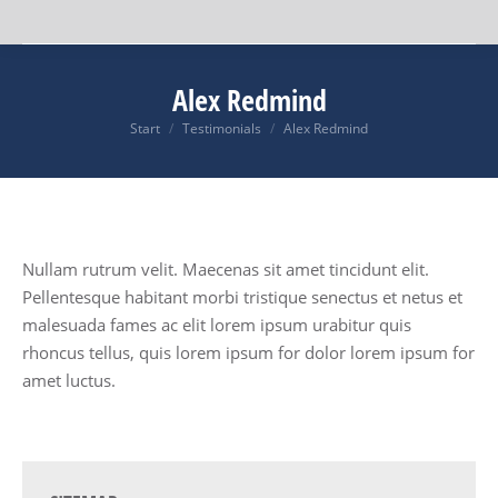
Alex Redmind
Start
Testimonials
Alex Redmind
Sie befinden sich hier:
Nullam rutrum velit. Maecenas sit amet tincidunt elit.
Pellentesque habitant morbi tristique senectus et netus et
malesuada fames ac elit lorem ipsum urabitur quis
rhoncus tellus, quis lorem ipsum for dolor lorem ipsum for
amet luctus.