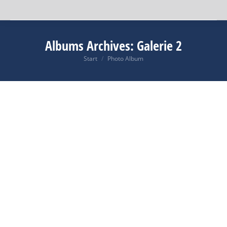
Albums Archives:
Galerie 2
Start
Photo Album
Sie befinden sich hier: