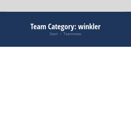
Team Category:
winkler
Start
Teammate
Sie befinden sich hier: