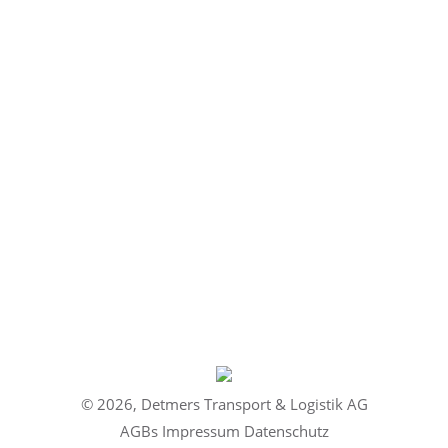
Jochen Kind
Detmers Spezialtransporte Auftragsannahme &
Disposition E-Mail: jkind@detmers.de Telefon: +49
621 80633-54 Fax: +49 621 80633-45
E-
mail
© 2026, Detmers Transport & Logistik AG
AGBs Impressum Datenschutz