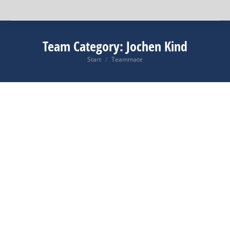
Team Category:
Jochen Kind
Start
Teammate
Sie befinden sich hier: