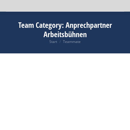
Team Category:
Anprechpartner
Arbeitsbühnen
Start
Teammate
Sie befinden sich hier: