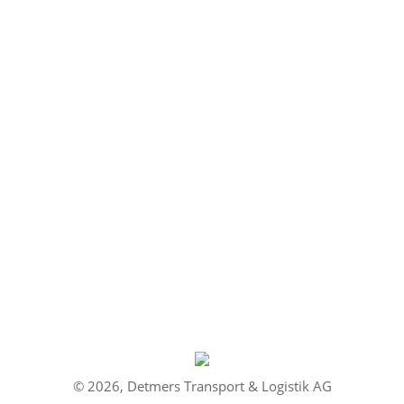
Verena Krautter
Detmers Arbeitsbühnen Auftragsannahme &
Disposition E-Mail: vkrautter@detmers.de Telefon:
+49 621 80633-13 Fax: +49 621 80633-45
E-
mail
© 2026, Detmers Transport & Logistik AG